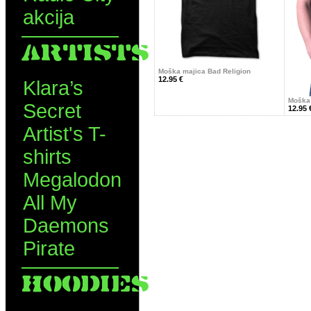
akcija
ARTISTS
Moška majica Bad Religion
12.95 €
Klara’s
Moška 
Secret
12.95 
Artist's T-
shirts
Megalodon
All My
Daemons
Pirate
HOODIES