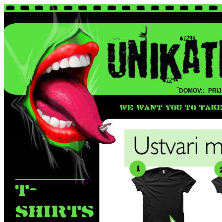
DOMOV::
PRIJ
WE WANT YOU TO TAKE 
T-
SHIRTS