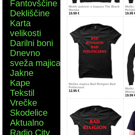
Fantovščine
Moški pulover s kapuco The Black
Moški 
Mamba
Religi
Dekliščine
19.99 €
19.99 
Karta
velikosti
Darilni boni
Dnevno
sveža majica
Jakne
Kape
Moška majica Bad Religion Bad
Politicians
Moški 
Tekstil
12.95 €
Witche
19.99 
Vrečke
Skodelice
Aktualno
Radio City