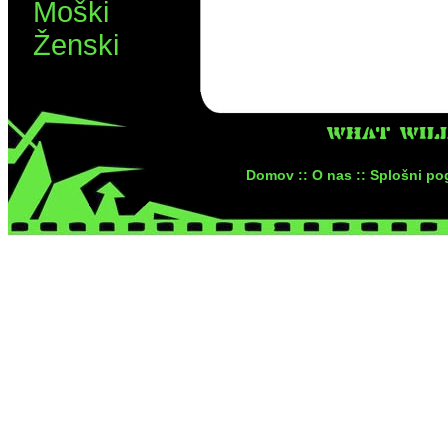
Moški
Ženski
WHAT WIL
Domov ::
O nas ::
Splošni pog