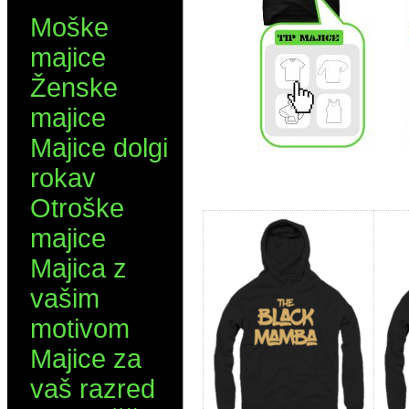
Moške
majice
Ženske
majice
Majice dolgi
rokav
Otroške
majice
Majica z
vašim
motivom
Majice za
vaš razred