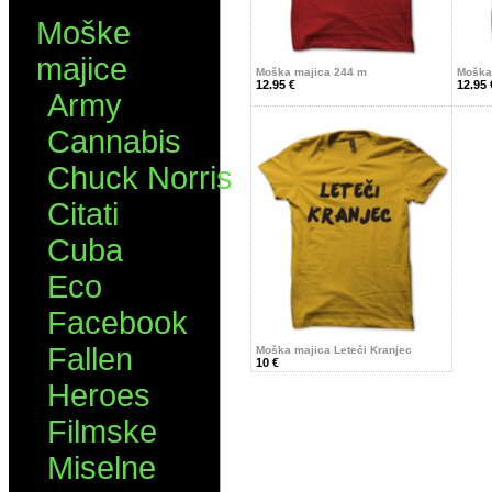
Moške
majice
Moška majica 244 m
Moška
12.95 €
12.95 
Army
Cannabis
Chuck Norris
Citati
Cuba
Eco
Facebook
Fallen
Moška majica Leteči Kranjec
10 €
Heroes
Filmske
Miselne