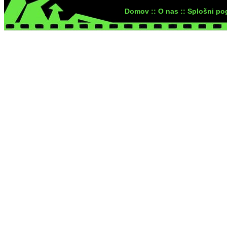
Domov ::
O nas ::
Splošni pog