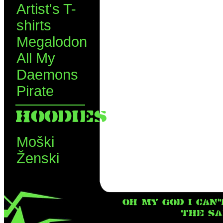
Artist's T-
shirts
Megalodon
All My
Daemons
Pirate
HOODIES
Moški
Ženski
OH MY GOD I CAN'
THE SA