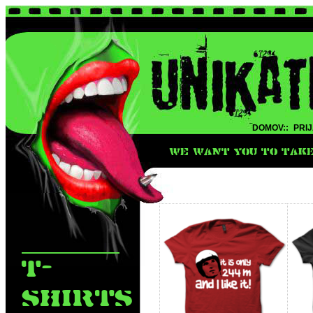
DOMOV::
PRIJ
WE WANT YOU TO TAKE 
T-
SHIRTS