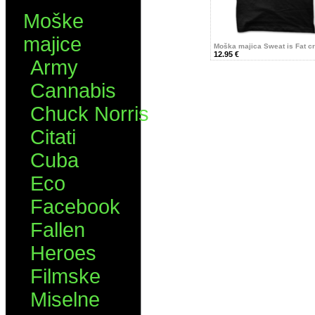
Moške
majice
Moška majica Sweat is Fat c
12.95 €
Army
Cannabis
Chuck Norris
Citati
Cuba
Eco
Facebook
Fallen
Heroes
Filmske
Miselne