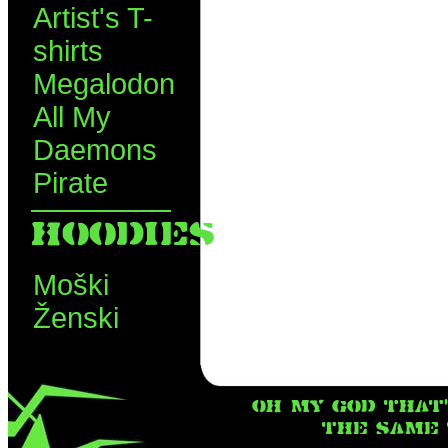
Artist's T-
shirts
Megalodon
All My
Daemons
Pirate
HOODIES
Moški
Ženski
OH MY GOD THAT
THE SAME T