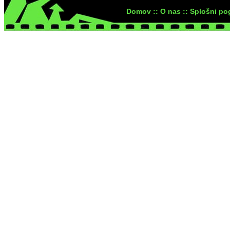
Domov ::
O nas ::
Splošni pog