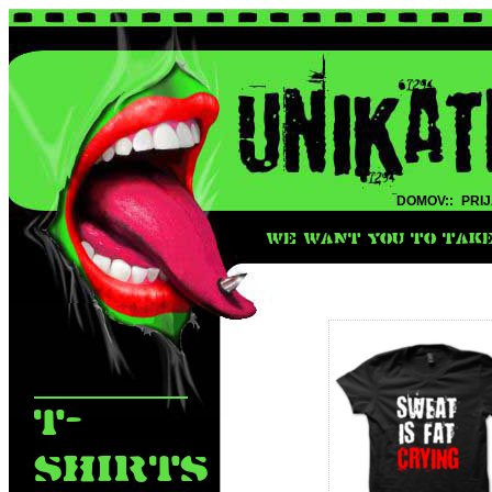
DOMOV::
PRIJ
WE WANT YOU TO TAKE 
T-
SHIRTS