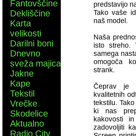
Fantovščine
predstavijo na
Dekliščine
Tako vaše id
naš model.
Karta
velikosti
Naša prednos
Darilni boni
isto streho.
Dnevno
samega nastan
omogoča kon
sveža majica
strank.
Jakne
Kape
Čeprav je 
Tekstil
kvalitetnih o
Vrečke
tekstilu. Tako
ki nas prepr
Skodelice
kakovosti i
Aktualno
zadovoljiti 
Radio City
Screen print