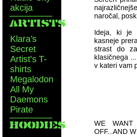
akcija
najrazličnejš
naročal, posk
ARTISTS
Ideja, ki je
Klara’s
kasneje preras
Secret
strast do za
klasičnega ..
Artist's T-
v kateri vam
shirts
Megalodon
All My
Daemons
Pirate
HOODIES
WE WANT 
OFF...AND W