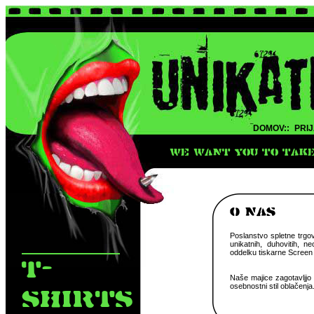
DOMOV::
PRIJ
WE WANT YOU TO TAKE 
O NAS
Poslanstvo spletne trgovi
unikatnih, duhovitih, ne
oddelku tiskarne Screen P
T-
Naše majice zagotavljjo 
osebnostni stil oblačenja
SHIRTS