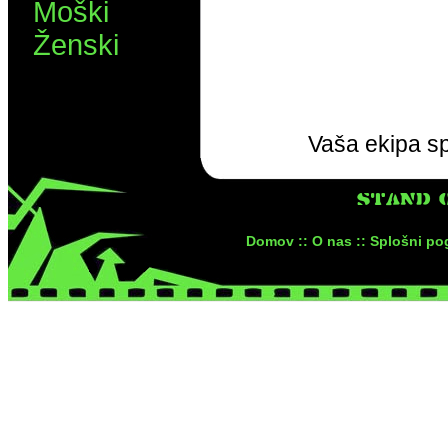
Moški
Ženski
Vaša ekipa sp
STAND 
Domov ::
O nas ::
Splošni pog