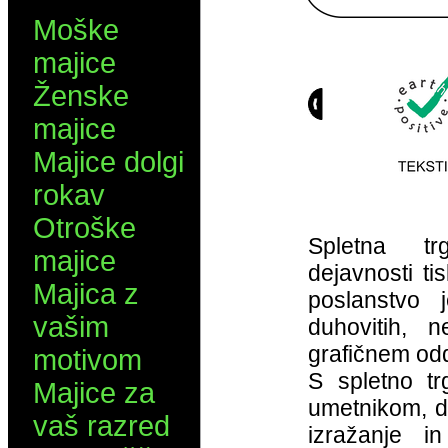
Moške
majice
Ženske
majice
Majice dolgi
rokav
Otroške
Spletna tr
majice
dejavnosti ti
Majica z
poslanstvo je
vašim
duhovitih, n
grafičnem odd
motivom
S spletno t
Majice za
umetnikom, da
vaš razred
izražanje i