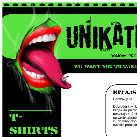
DOMOV::
PRIJ
WE WANT YOU TO TAKE 
KITAJ
Pozdravljeni!
Dobrodošli v k
kitajskimi pism
T-
tetovirajo in že
pa želite takšno
in dnevno doda
najbolje prodaja
SHIRTS