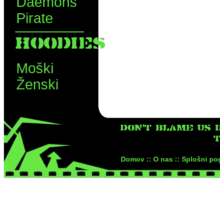
Daemons
Pirate
HOODIES
Moški
Ženski
DON'T BLAME US I
T
Domov ::
O nas ::
Splošni pog