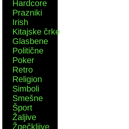
Hardcore
Prazniki
Irish
Kitajske črke
Glasbene
Politične
Poker
Retro
Religion
Simboli
Smešne
Šport
Žaljive
Žgečkljive