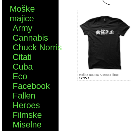
Moške
majice
Army
Cannabis
Chuck Norris
Citati
Cuba
Eco
Moška majica Kitajske črke
12.95 €
Facebook
Fallen
Heroes
Filmske
Miselne