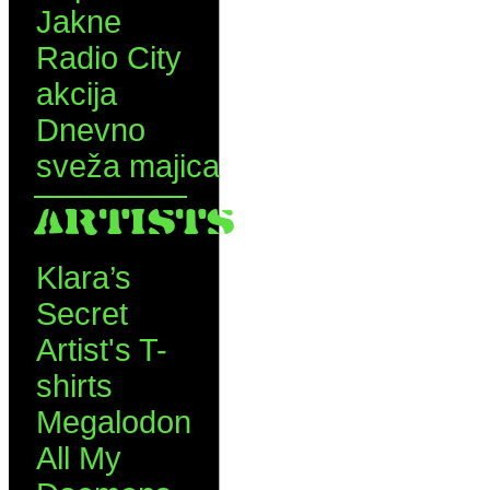
Jakne
Radio City
akcija
Dnevno
sveža majica
ARTISTS
Klara’s
Secret
Artist's T-
shirts
Megalodon
All My