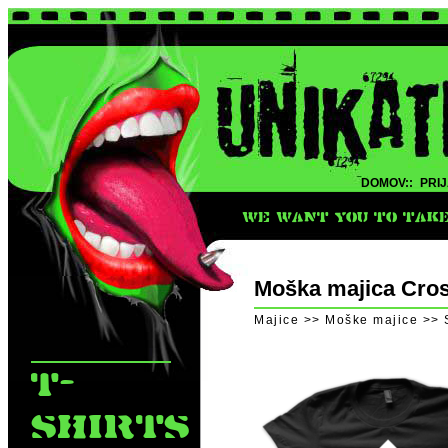
DOMOV::
PRIJ
WE WANT YOU TO TAKE 
Moška majica Cro
Majice >> Moške majice >> 
T-
SHIRTS