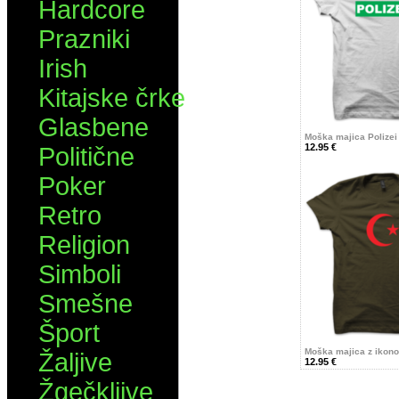
Hardcore
Prazniki
Irish
Kitajske črke
Glasbene
Moška majica Polizei
12.95 €
Politične
Poker
Retro
Religion
Simboli
Smešne
Šport
Moška majica z ikono
Žaljive
12.95 €
Žgečkljive