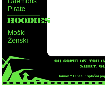
Daemons
Pirate
HOODIES
Moški
Ženski
OH COME ON..YOU C
SHIRT, G
Domov ::
O nas ::
Splošni pog