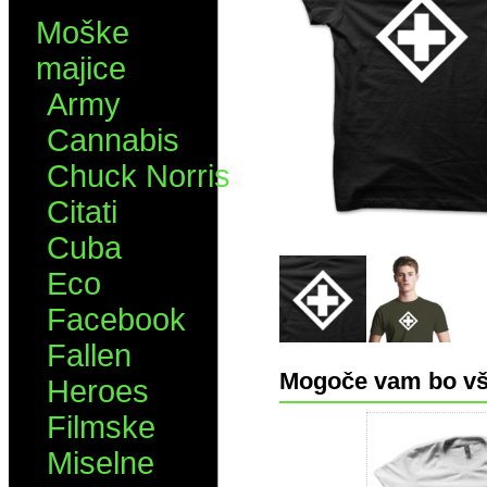
Moške
majice
Army
Cannabis
Chuck Norris
Citati
Cuba
Eco
Facebook
Fallen
Mogoče vam bo vš
Heroes
Filmske
Miselne