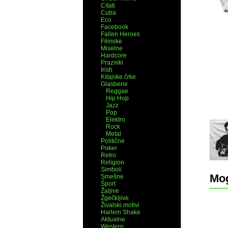
Citati
Cuba
Eco
Facebook
Fallen Heroes
Filmske
Miselne
Hardcore
Prazniki
Irish
Kitajske črke
Glasbene
Reggae
Hip Hop
Jazz
Pop
Elektro
Rock
Metal
Politične
Poker
Retro
Religion
Simboli
Mog
Smešne
Šport
Žaljive
Žgečkljive
Živalski motivi
Harlem Shake
Aktualne
Western