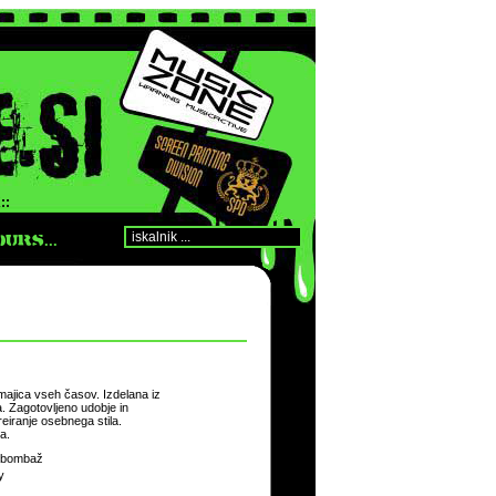
::
URS...
majica vseh časov. Izdelana iz
Zagotovljeno udobje in
eiranje osebnega stila.
a.
 bombaž
y