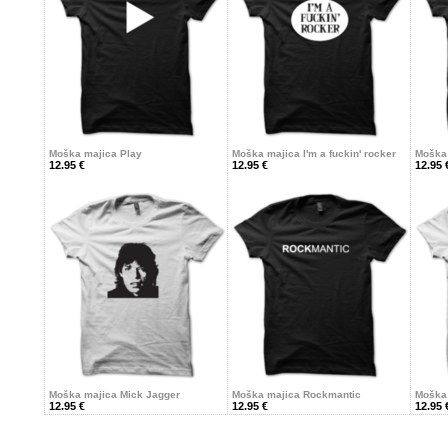
Moška majica Play
Moška majica I'm a fuckin' rocker
Moška 
12.95 €
12.95 €
12.95 
Moška majica Mick Jagger
Moška majica Rockmantic
Moška 
12.95 €
12.95 €
12.95 