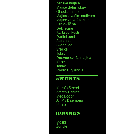
Ženske majice
Majice dolgi rokav
Otroške majice
Majica z vašim motivom
Majice za vaš razred
Fantovščine
Dekliščine
Karta velikosti
Darilni boni
Aktualno
Skodelice
Vrečke
Tekstil
Dnevno sveža majica
Kape
Jakne
Radio City akcija
ARTISTS
Klara’s Secret
Artist's T-shirts
Megalodon
All My Daemons
Pirate
HOODIES
Moški
Ženski