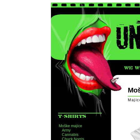
WE WA
Moš
Majic
T-SHIRTS
Moške majice
Army
Cannabis
Chuck Norris