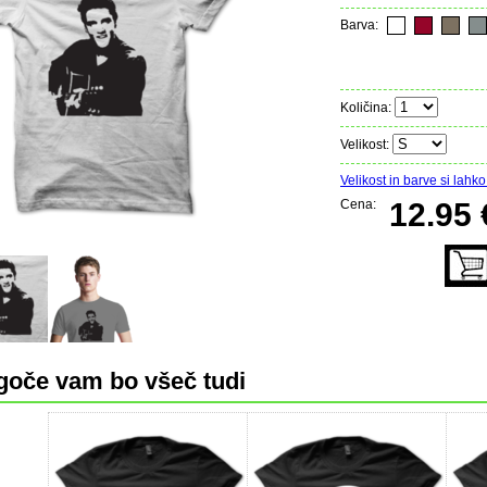
Barva:
Količina:
Velikost:
Velikost in barve si lahko 
Cena:
12.95 
oče vam bo všeč tudi