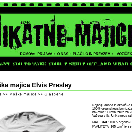
DOMOV::
PRIJAVA::
O NAS::
PLAČILO IN PREVZEM::
VOZIČEK
NT YOU TO TAKE YOUR T-SHIRT OFF...AND WEAR O
ka majica Elvis Presley
e >> Moške majice >> Glasbene
Najbolj udobna in ekološka 
100% organskega bombaža. 
kakovost. Prava izbira za kr
Vašega stila. Unikatnega stil
MATERIAL: 100% organski
2
KVALITETA: 165 g/m
jerse