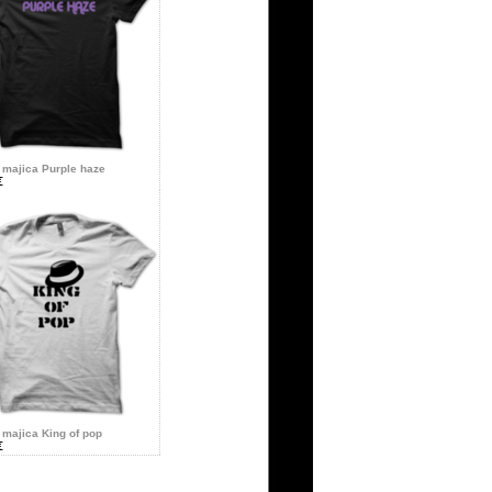
majica Purple haze
€
majica King of pop
€