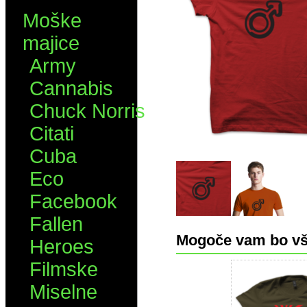
Moške
majice
Army
Cannabis
Chuck Norris
Citati
Cuba
Eco
Facebook
Fallen
Mogoče vam bo vš
Heroes
Filmske
Miselne