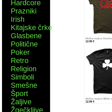
Hardcore
Prazniki
Irish
Kitajske črke
Glasbene
Moška majica Kamik
12.95 €
Politične
Poker
Retro
Religion
Simboli
Smešne
Šport
Moška majica White c
Žaljive
12.95 €
Žgečkljive