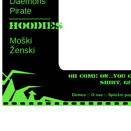
Daemons
Pirate
HOODIES
Moški
Ženski
OH COME ON...YOU 
SHIRT, G
Domov ::
O nas ::
Splošni pog