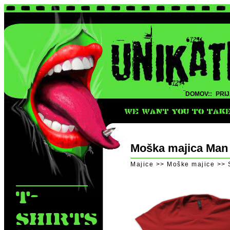
DOMOV::
PRIJ
WE WANT YOU TO TAKE 
Moška majica Man
Majice >> Moške majice >> 
T-
SHIRTS