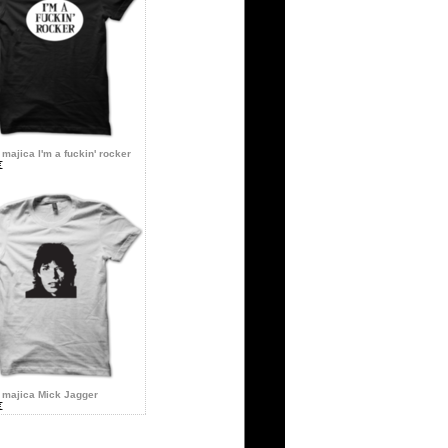
majica I'm a fuckin' rocker
€
majica Mick Jagger
€