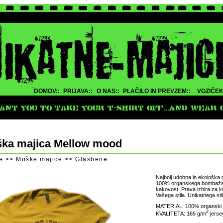
DOMOV::
PRIJAVA::
O NAS::
PLAČILO IN PREVZEM::
VOZIČEK
NT YOU TO TAKE YOUR T-SHIRT OFF...AND WEAR O
ka majica Mellow mood
e >> Moške majice >> Glasbene
Najbolj udobna in ekološka 
100% organskega bombaža. 
kakovost. Prava izbira za kr
Vašega stila. Unikatnega stil
MATERIAL: 100% organski
2
KVALITETA: 165 g/m
jerse