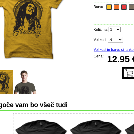
Barva:
Količina:
Velikost:
Velikost in barve si lahko 
Cena:
12.95 
oče vam bo všeč tudi