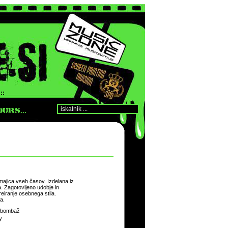
::
URS...
majica vseh časov. Izdelana iz
Zagotovljeno udobje in
eiranje osebnega stila.
a.
 bombaž
y