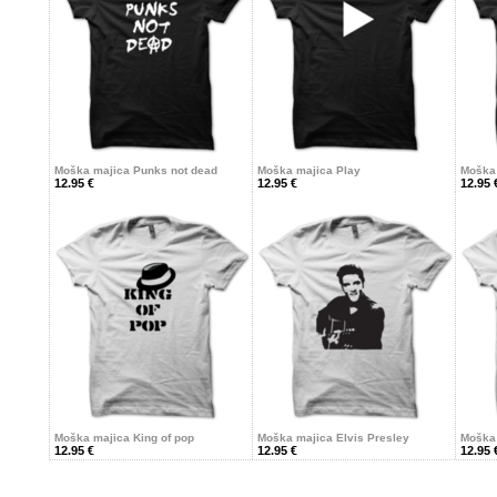
Moška majica Punks not dead
Moška majica Play
Moška 
12.95 €
12.95 €
12.95 
Moška majica King of pop
Moška majica Elvis Presley
Moška 
12.95 €
12.95 €
12.95 