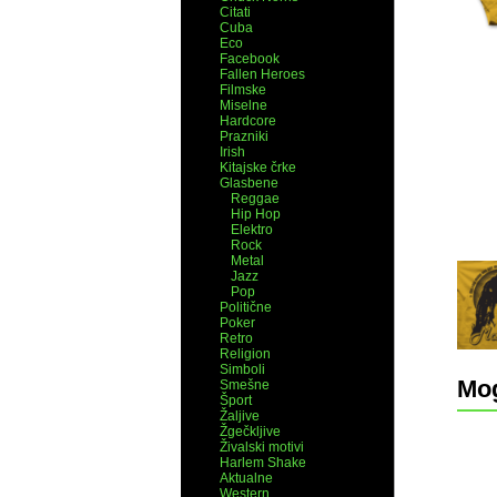
Citati
Cuba
Eco
Facebook
Fallen Heroes
Filmske
Miselne
Hardcore
Prazniki
Irish
Kitajske črke
Glasbene
Reggae
Hip Hop
Elektro
Rock
Metal
Jazz
Pop
Politične
Poker
Retro
Religion
Simboli
Mog
Smešne
Šport
Žaljive
Žgečkljive
Živalski motivi
Harlem Shake
Aktualne
Western