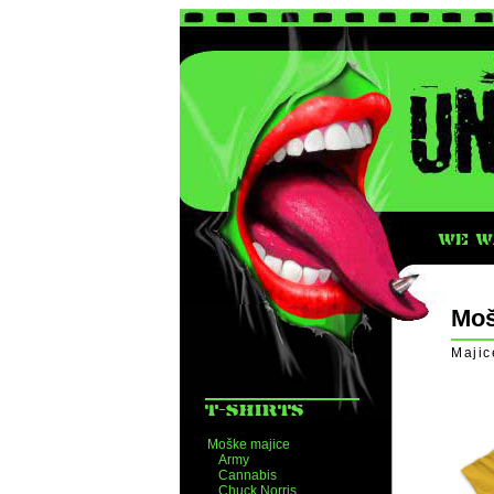
WE WA
Moš
Majic
T-SHIRTS
Moške majice
Army
Cannabis
Chuck Norris