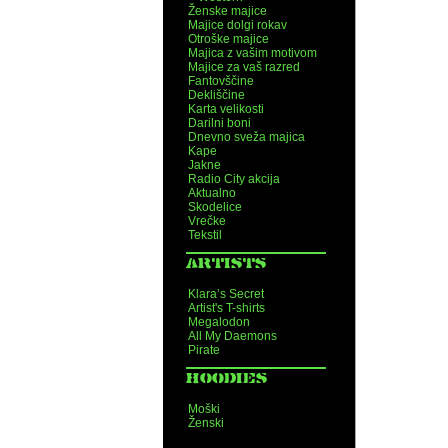
Ženske majice
Majice dolgi rokav
Otroške majice
Majica z vašim motivom
Majice za vaš razred
Fantovščine
Dekliščine
Karta velikosti
Darilni boni
Dnevno sveža majica
Kape
Jakne
Radio City akcija
Aktualno
Skodelice
Vrečke
Tekstil
ARTISTS
Klara’s Secret
Artist's T-shirts
Megalodon
All My Daemons
Pirate
HOODIES
Moški
Ženski