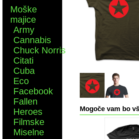
Moške
majice
Army
Cannabis
Chuck Norris
Citati
Cuba
Eco
Facebook
Fallen
Mogoče vam bo vš
Heroes
Filmske
Miselne