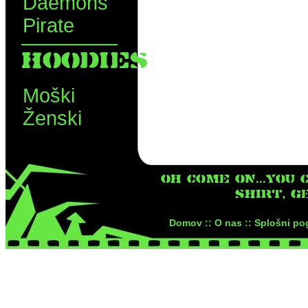
Daemons
Pirate
HOODIES
Moški
Ženski
OH COME ON...YOU 
SHIRT, G
Domov ::
O nas ::
Splošni pog