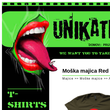
DOMOV::
PRIJ
WE WANT YOU TO TAKE 
Moška majica Red 
Majice >> Moške majice >> 
T-
SHIRTS