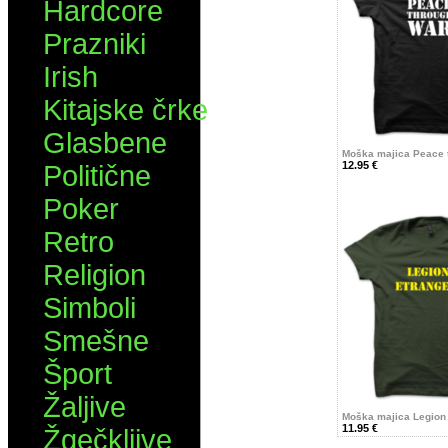
Hardcore
Prazniki
Irish
Kitajske črke
Glasbene
Moška majica Peace 
12.95 €
Politične
Poker
Retro
Religion
Simboli
Smešne
Šport
Žaljive
Moška majica Legion
11.95 €
Žgečkljive