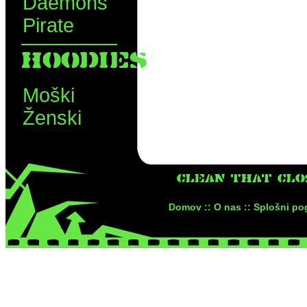
Daemons
Pirate
HOODIES
Moški
Ženski
CLEAN THAT CLO
Domov ::
O nas ::
Splošni pog