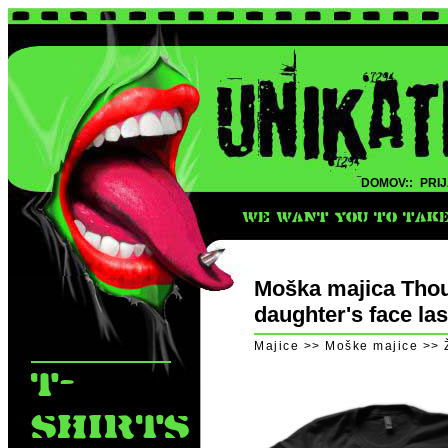
DOMOV::
PRIJ
WE WANT YOU TO TAKE 
Moška majica Thou
daughter's face las
Majice >> Moške majice >> Ž
T-
SHIRTS