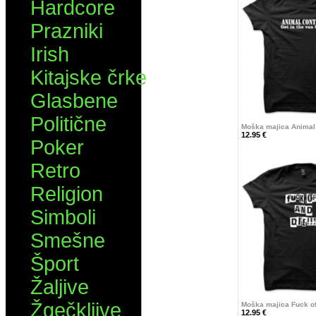
Hardcore
Prazniki
Irish
Kitajske črke
Glasbene
Politične
Moška majica Animal
12.95 €
Poker
Retro
Religion
Simboli
Smešne
Šport
Žaljive
Žgečkljive
Moška majica Fuck off
12.95 €