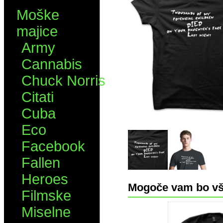
Moške
majice
Army
Cannabis
Chuck Norris
Citati
Cuba
Eco
Facebook
Fallen
Heroes
Mogoče vam bo vš
Filmske
Miselne