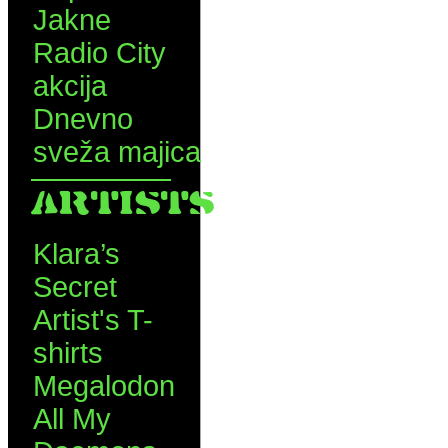
Jakne
Radio City
akcija
Dnevno
sveža majica
ARTISTS
Klara’s
Secret
Artist's T-
shirts
Megalodon
All My