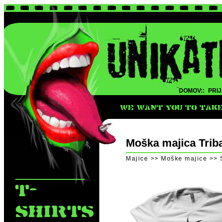
DOMOV::
PRIJ
WE WANT YOU TO TAKE 
Moška majica Trib
Majice >> Moške majice >> 
T-
SHIRTS