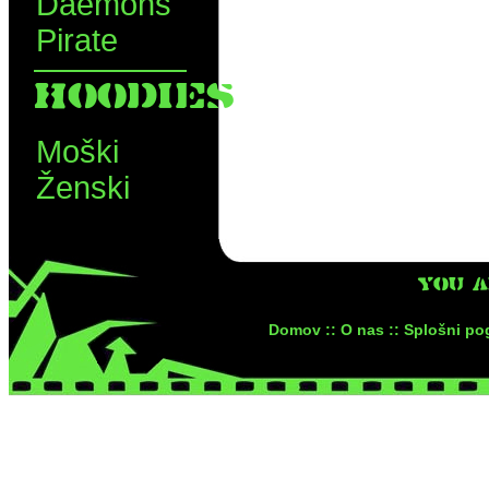
Daemons
Pirate
HOODIES
Moški
Ženski
YOU 
Domov ::
O nas ::
Splošni pog