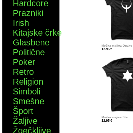
Hardcore
Prazniki
Irish
Kitajske črke
Glasbene
Moška majica Quake
12.95 €
Politične
Poker
Retro
Religion
Simboli
Smešne
Šport
Moška majica Star
Žaljive
12.95 €
Žgečkljive