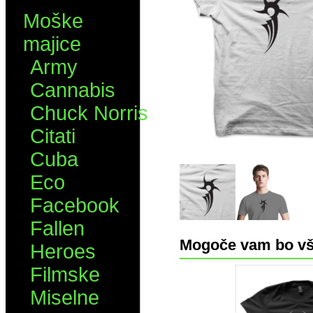
Moške
majice
Army
Cannabis
Chuck Norris
Citati
Cuba
Eco
Facebook
Fallen
Mogoče vam bo vš
Heroes
Filmske
Miselne