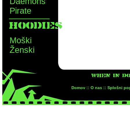
Daemons
Pirate
HOODIES
Moški
Ženski
WHEN IN DO
Domov ::
O nas ::
Splošni pog