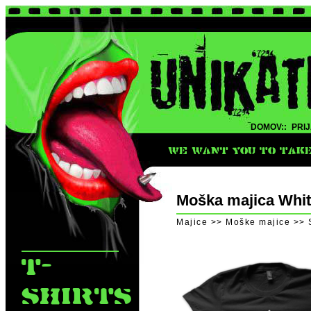
DOMOV::
PRIJ
WE WANT YOU TO TAKE 
Moška majica Whit
Majice >> Moške majice >> 
T-
SHIRTS