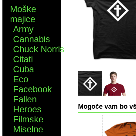
Moške
majice
Army
Cannabis
Chuck Norris
Citati
Cuba
Eco
Facebook
Fallen
Mogoče vam bo vš
Heroes
Filmske
Miselne