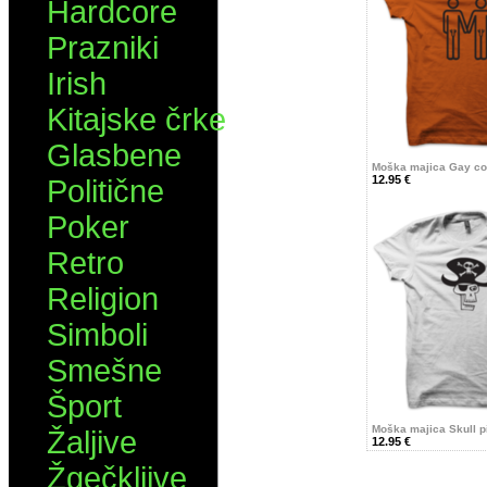
Hardcore
Prazniki
Irish
Kitajske črke
Glasbene
Moška majica Gay co
12.95 €
Politične
Poker
Retro
Religion
Simboli
Smešne
Šport
Moška majica Skull p
Žaljive
12.95 €
Žgečkljive