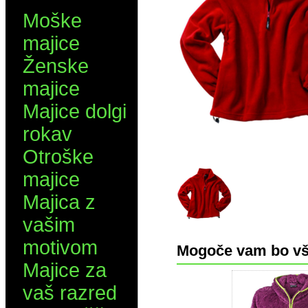
Moške
majice
Ženske
majice
Majice dolgi
rokav
Otroške
majice
Majica z
vašim
motivom
Mogoče vam bo vš
Majice za
vaš razred