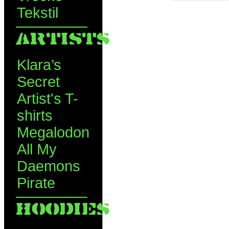
Tekstil
ARTISTS
Klara’s
Secret
Artist's T-
shirts
Megalodon
All My
Daemons
Pirate
HOODIES