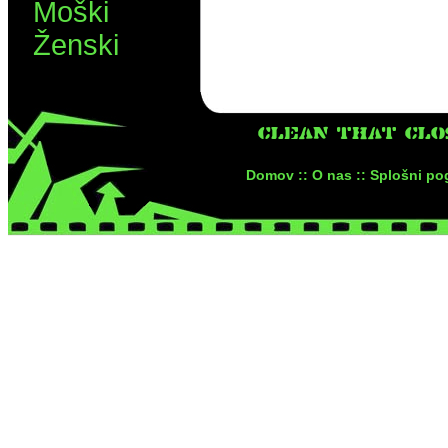
Moški
Ženski
CLEAN THAT CLO
Domov ::
O nas ::
Splošni pog