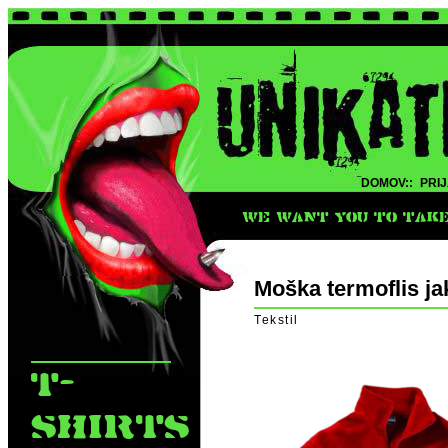
DOMOV::
PRIJ
WE WANT YOU TO TAKE 
Moška termoflis j
Tekstil
T-
SHIRTS