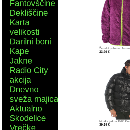
Fantovščine
Dekliščine
Karta
velikosti
Darilni boni
Kape
Ženski pulover Jame
33.99 €
Jakne
Radio City
akcija
Dnevno
sveža majica
Aktualno
Skodelice
Moška jakna B&C Co
39.99 €
Vrečke