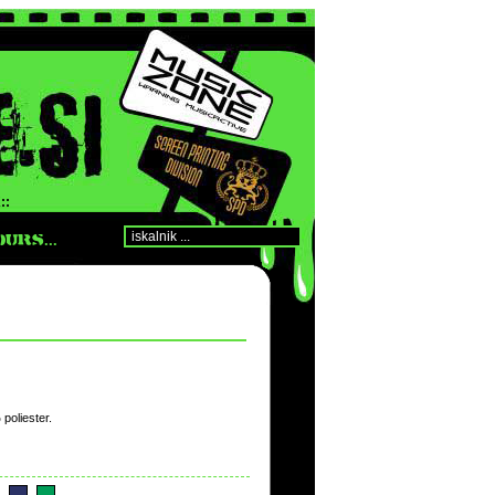
::
URS...
poliester.