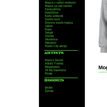
Majica z vašim motivom
Majice za vaš razred
Fantovščine
Dekliščine
Karta velikosti
Darilni boni
Dnevno sveža majica
Jakne
Kape
Tekstil
Vrečke
Skodelice
Aktualno
Radio City akcija
ARTISTS
Klara’s Secret
Artist's T-shirts
Mog
Megalodon
All My Daemons
Pirate
HOODIES
Moški
Ženski