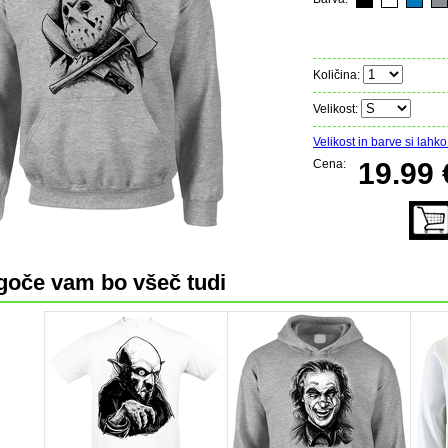
Količina:
Velikost:
Velikost in barve si lahko 
Cena:
19.99 
oče vam bo všeč tudi