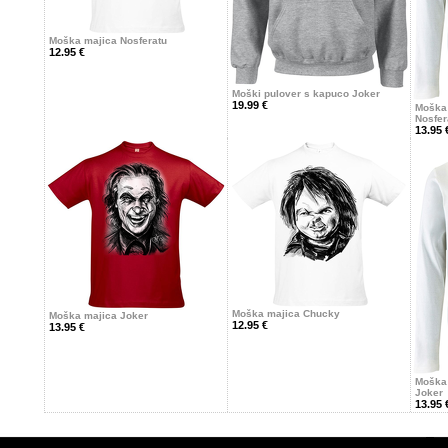
Moška majica Nosferatu
12.95 €
Moški pulover s kapuco Joker
19.99 €
Moška 
Nosfer
13.95 
Moška majica Chucky
Moška majica Joker
12.95 €
13.95 €
Moška 
Joker
13.95 