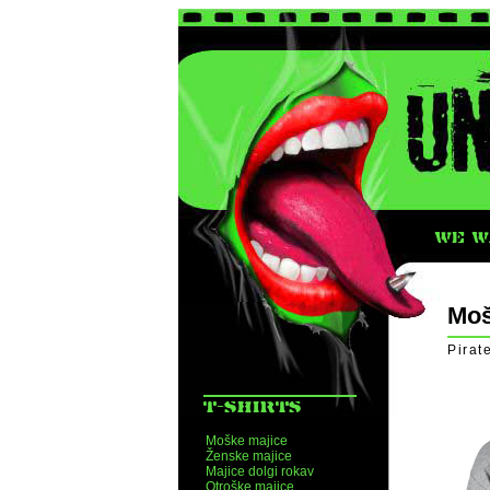
WE WA
Moš
Pirat
T-SHIRTS
Moške majice
Ženske majice
Majice dolgi rokav
Otroške majice