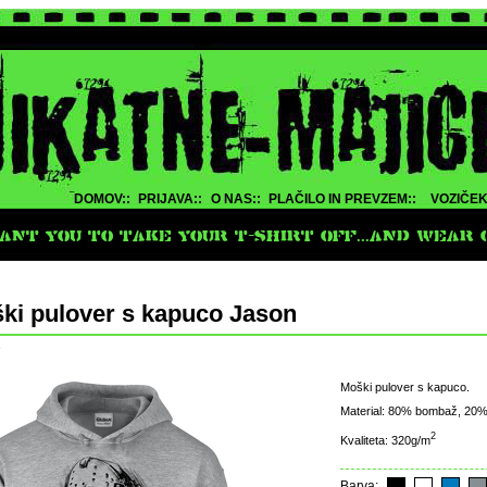
DOMOV::
PRIJAVA::
O NAS::
PLAČILO IN PREVZEM::
VOZIČEK
NT YOU TO TAKE YOUR T-SHIRT OFF...AND WEAR O
ki pulover s kapuco Jason
e
Moški pulover s kapuco.
Material: 80% bombaž, 20% 
2
Kvaliteta: 320g/m
Barva: