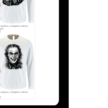
majica z dolgimi rokavi
atu
€
majica z dolgimi rokavi
€