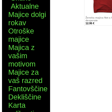
Aktualne
Majice dolgi
Ženska majica Not a 
rokav
desperate
12.95 €
Otroške
majice
Majica z
vašim
motivom
Majice za
vaš razred
Fantovščine
Dekliščine
Karta