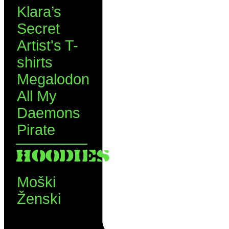
Klara’s
Secret
Artist's T-
shirts
Megalodon
All My
Daemons
Pirate
HOODIES
Moški
Ženski