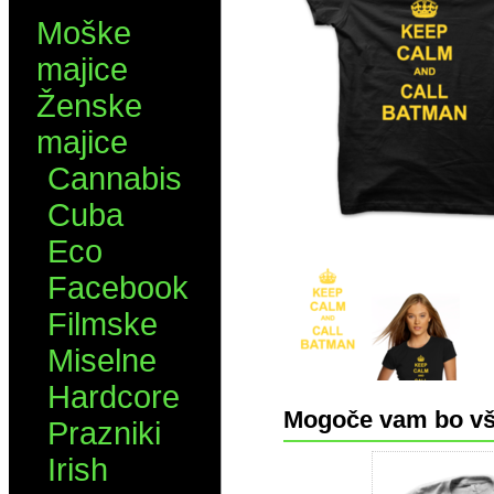
Moške
majice
Ženske
majice
Cannabis
Cuba
Eco
Facebook
Filmske
Miselne
Hardcore
Mogoče vam bo vš
Prazniki
Irish