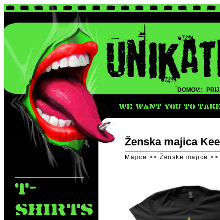
DOMOV::
PRIJ
WE WANT YOU TO TAKE 
Ženska majica Kee
Majice >> Ženske majice >>
T-
SHIRTS