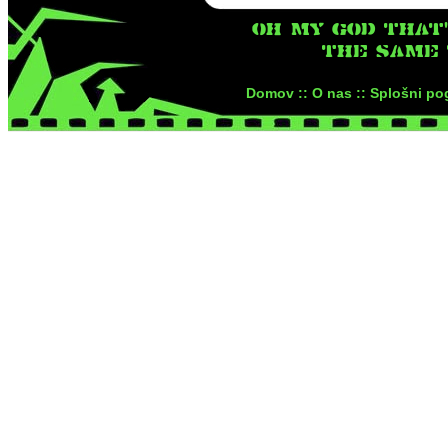
OH MY GOD THAT
THE SAME T
Domov ::
O nas ::
Splošni pog