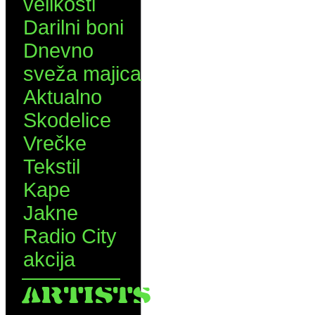
velikosti
Darilni boni
Dnevno
sveža majica
Aktualno
Skodelice
Vrečke
Tekstil
Kape
Jakne
Radio City
akcija
ARTISTS