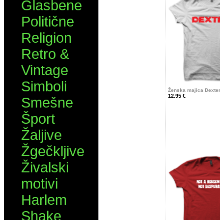
Glasbene
Politične
Religion
Retro &
Vintage
Simboli
Ženska majica Dexte
12.95 €
Smešne
Šport
Žaljive
Žgečkljive
Živalski
motivi
Harlem
Shake