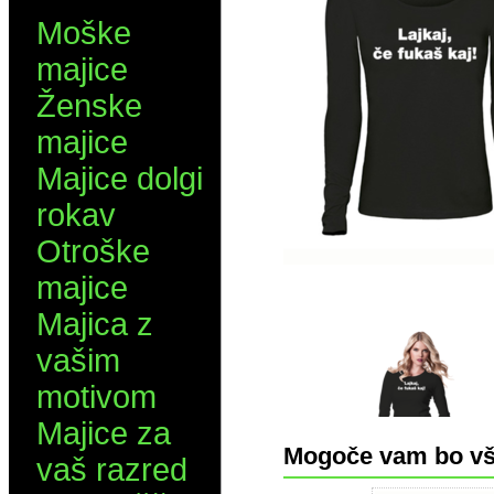
Moške
majice
Ženske
majice
Majice dolgi
rokav
Otroške
majice
Majica z
vašim
motivom
Majice za
Mogoče vam bo vš
vaš razred