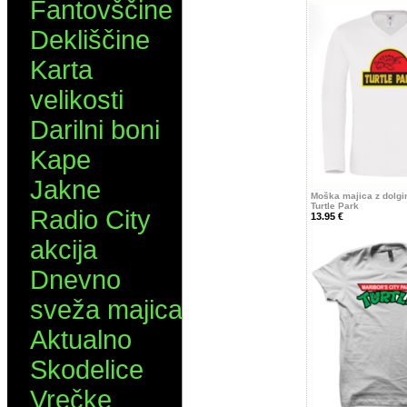
Fantovščine
Dekliščine
Karta
velikosti
Darilni boni
Kape
Jakne
Moška majica z dolgi
Turtle Park
Radio City
13.95 €
akcija
Dnevno
sveža majica
Aktualno
Skodelice
Vrečke