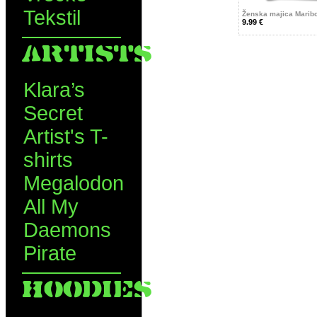
Tekstil
Ženska majica Maribo
9.99 €
ARTISTS
Klara’s
Secret
Artist's T-
shirts
Megalodon
All My
Daemons
Pirate
HOODIES