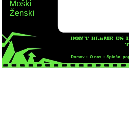
Moški
Ženski
DON'T BLAME US I
T
Domov ::
O nas ::
Splošni pog