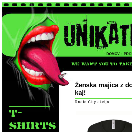
DOMOV::
PRIJ
WE WANT YOU TO TAKE 
Ženska majica z do
kaj!
Radio City akcija
T-
SHIRTS