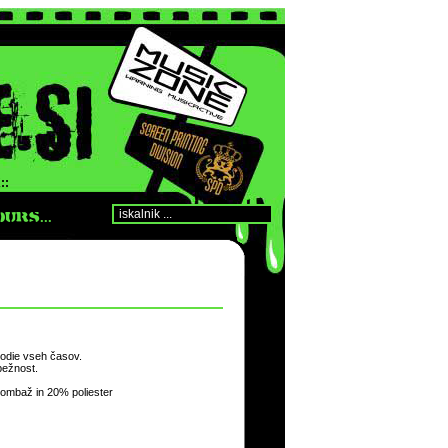
::
URS...
hoodie vseh časov.
pežnost.
mbaž in 20% poliester