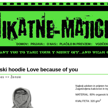
DOMOV::
PRIJAVA::
O NAS::
PLAČILO IN PREVZEM::
VOZIČEK
NT YOU TO TAKE YOUR T-SHIRT OFF...AND WEAR O
ski hoodie Love because of you
es >> Ženski
Najbolj udoben in prijeten 
Zagotovljena kakovost in tr
MATERIAL: 80% organski bo
2
KVALITETA: 320 g/m