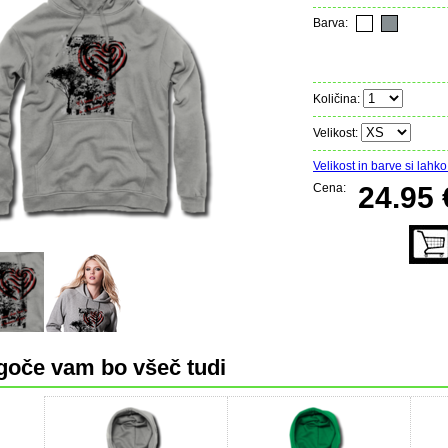
Barva:
Količina:
Velikost:
Velikost in barve si lahko 
Cena:
24.95 
oče vam bo všeč tudi