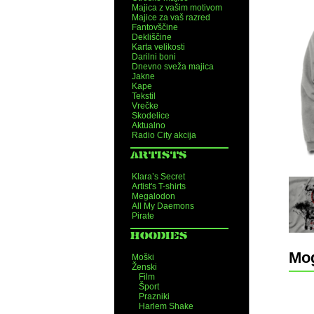
Majica z vašim motivom
Majice za vaš razred
Fantovščine
Dekliščine
Karta velikosti
Darilni boni
Dnevno sveža majica
Jakne
Kape
Tekstil
Vrečke
Skodelice
Aktualno
Radio City akcija
ARTISTS
Klara’s Secret
Artist's T-shirts
Megalodon
All My Daemons
Pirate
HOODIES
Mog
Moški
Ženski
Film
Šport
Prazniki
Harlem Shake