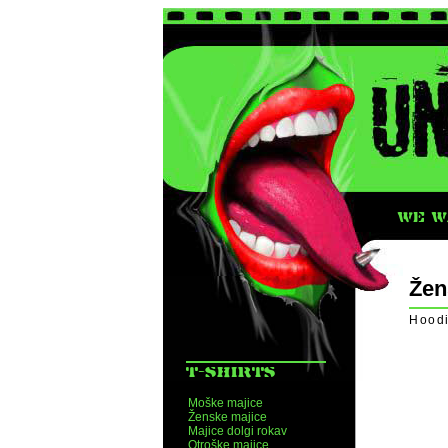
WE WA
Žen
Hoodi
T-SHIRTS
Moške majice
Ženske majice
Majice dolgi rokav
Otroške majice