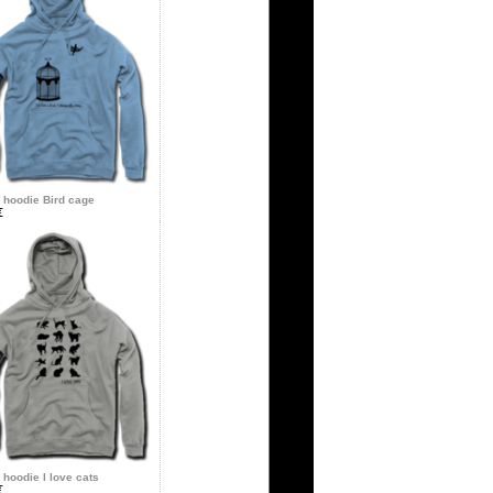
 hoodie Bird cage
€
 hoodie I love cats
€