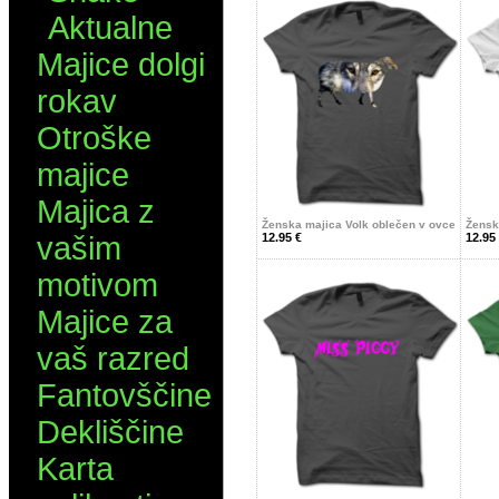
Aktualne
Majice dolgi
rokav
Otroške
majice
Majica z
Ženska majica Volk oblečen v ovce
Žensk
vašim
12.95 €
12.95
motivom
Majice za
vaš razred
Fantovščine
Dekliščine
Karta