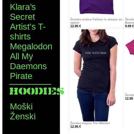
Klara’s
Secret
Ženska majica Failure is always an
Žensk
option
Batm
Artist's T-
12.95 €
9.99 €
shirts
Megalodon
All My
Daemons
Pirate
HOODIES
Žensk
12.95
Moški
Ženski
Ženska majica The Witcher
12.95 €