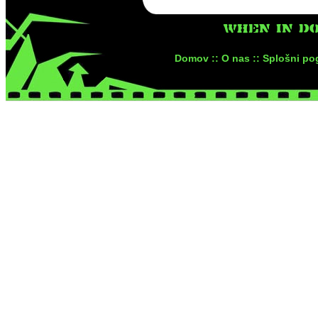
WHEN IN DO
Domov ::
O nas ::
Splošni pog