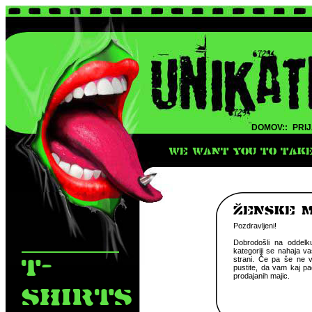
DOMOV::
PRIJ
WE WANT YOU TO TAKE 
zENSKE M
Pozdravljeni!
Dobrodošli na oddelk
kategoriji se nahaja va
T-
strani. Če pa še ne ve
pustite, da vam kaj pa
prodajanih majic.
SHIRTS