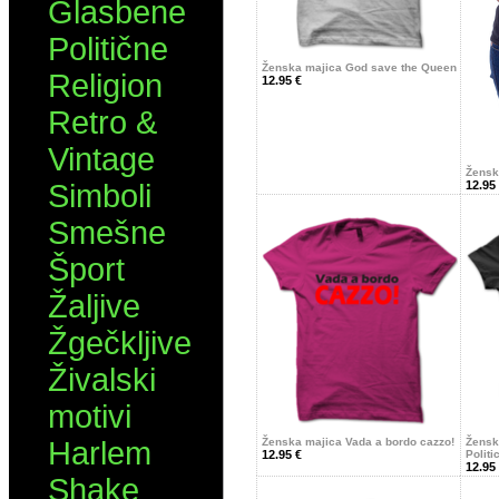
Glasbene
Politične
Ženska majica God save the Queen
Religion
12.95 €
Retro &
Vintage
Žensk
Simboli
12.95
Smešne
Šport
Žaljive
Žgečkljive
Živalski
motivi
Harlem
Ženska majica Vada a bordo cazzo!
Žensk
12.95 €
Politi
12.95
Shake