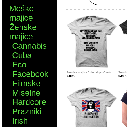
Moške
majice
Ženske
majice
Cannabis
Cuba
Eco
Facebook
Ženska majica Jobs Hope Cash
Ženska
9.99 €
9.99 €
Filmske
Miselne
Hardcore
Prazniki
Irish