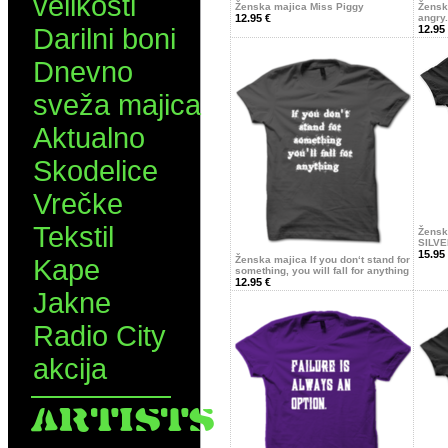
velikosti
Ženska majica Miss Piggy
Žensk
12.95 €
angry.
Darilni boni
12.95
Dnevno
sveža majica
Aktualno
Skodelice
Vrečke
Tekstil
Žensk
SILVE
15.95
Kape
Ženska majica If you don‘t stand for
something, you will fall for anything
12.95 €
Jakne
Radio City
akcija
ARTISTS